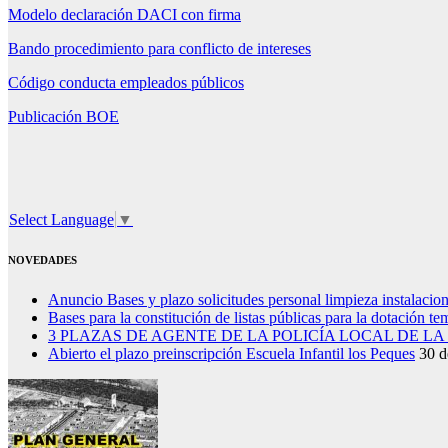
Modelo declaración DACI con firma
Bando procedimiento para conflicto de intereses
Código conducta empleados públicos
Publicación BOE
Select Language
▼
NOVEDADES
Anuncio Bases y plazo solicitudes personal limpieza instalacio
Bases para la constitución de listas públicas para la dotación t
3 PLAZAS DE AGENTE DE LA POLICÍA LOCAL DE L
Abierto el plazo preinscripción Escuela Infantil los Peques
30 d