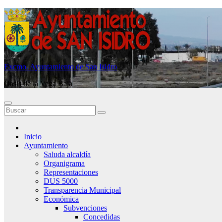
Saltar
al
contenido
Excmo. Ayuntamiento de San Isidro
Oasis de la Vega Baja
Inicio
Ayuntamiento
Saluda alcaldía
Organigrama
Representaciones
DUS 5000
Transparencia Municipal
Económica
Subvenciones
Concedidas