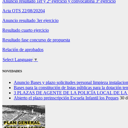
Anuncio resultado 1er y 2º ejercicio y convocatoria 3º ejercicio
Acta OTS 22/08/20204
Anuncio resultado 3er ejercicio
Resultado cuarto ejercicio
Resultado fase concurso de propuesta
Relación de aprobados
Select Language
▼
NOVEDADES
Anuncio Bases y plazo solicitudes personal limpieza instalacio
Bases para la constitución de listas públicas para la dotación t
3 PLAZAS DE AGENTE DE LA POLICÍA LOCAL DE L
Abierto el plazo preinscripción Escuela Infantil los Peques
30 d