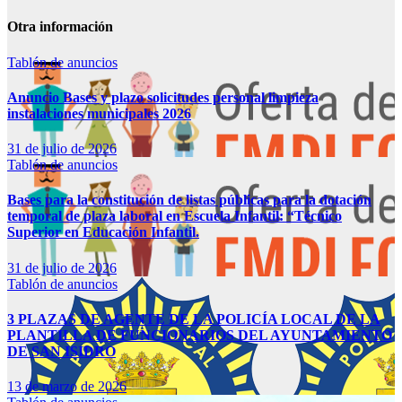
Otra información
Tablón de anuncios
Anuncio Bases y plazo solicitudes personal limpieza
instalaciones municipales 2026
31 de julio de 2026
Tablón de anuncios
Bases para la constitución de listas públicas para la dotación
temporal de plaza laboral en Escuela Infantil: “Técnico
Superior en Educación Infantil.
31 de julio de 2026
Tablón de anuncios
3 PLAZAS DE AGENTE DE LA POLICÍA LOCAL DE LA
PLANTILLA DE FUNCIONARIOS DEL AYUNTAMIENTO
DE SAN ISIDRO
13 de marzo de 2026