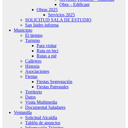
Obra – Edificant
Obras 2025
Servicios 2025
SOLICITUD SALA DE ESTUDIO
San Isidro informa
Municipio
El tiempo
Turismo
Para visitar
Ruta en bici
Rutas a pié
Callejero
Historia
Asociaciones
Fiestas
Fiestas Segregación
Fiestas Patronales
Territorio
Datos
Visita Multimedia
Documental Saladares
Ventanilla
Solicitud Alcaldía
Tablón de anuncios
Información Trámites