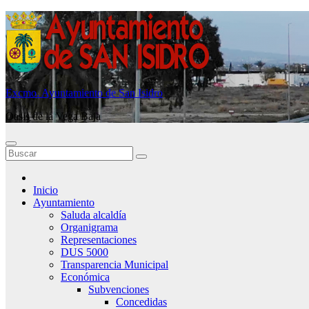
Saltar
al
contenido
Excmo. Ayuntamiento de San Isidro
Oasis de la Vega Baja
Inicio
Ayuntamiento
Saluda alcaldía
Organigrama
Representaciones
DUS 5000
Transparencia Municipal
Económica
Subvenciones
Concedidas