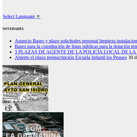
Select Language
▼
NOVEDADES
Anuncio Bases y plazo solicitudes personal limpieza instalacio
Bases para la constitución de listas públicas para la dotación t
3 PLAZAS DE AGENTE DE LA POLICÍA LOCAL DE L
Abierto el plazo preinscripción Escuela Infantil los Peques
30 d