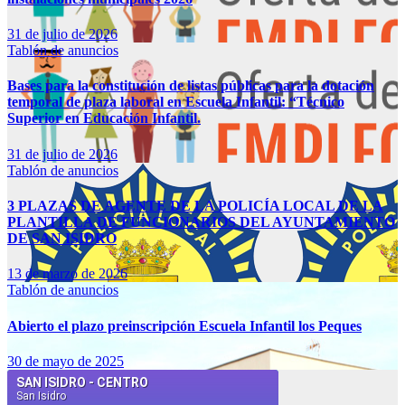
31 de julio de 2026
Tablón de anuncios
Bases para la constitución de listas públicas para la dotación
temporal de plaza laboral en Escuela Infantil: “Técnico
Superior en Educación Infantil.
31 de julio de 2026
Tablón de anuncios
3 PLAZAS DE AGENTE DE LA POLICÍA LOCAL DE LA
PLANTILLA DE FUNCIONARIOS DEL AYUNTAMIENTO
DE SAN ISIDRO
13 de marzo de 2026
Tablón de anuncios
Abierto el plazo preinscripción Escuela Infantil los Peques
30 de mayo de 2025