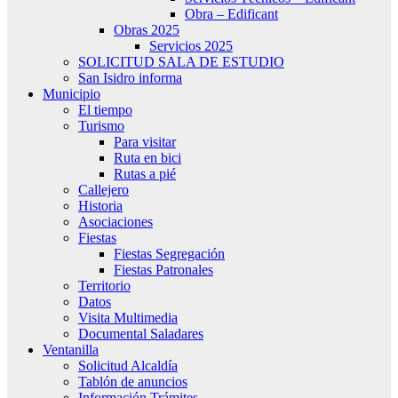
Obra – Edificant
Obras 2025
Servicios 2025
SOLICITUD SALA DE ESTUDIO
San Isidro informa
Municipio
El tiempo
Turismo
Para visitar
Ruta en bici
Rutas a pié
Callejero
Historia
Asociaciones
Fiestas
Fiestas Segregación
Fiestas Patronales
Territorio
Datos
Visita Multimedia
Documental Saladares
Ventanilla
Solicitud Alcaldía
Tablón de anuncios
Información Trámites