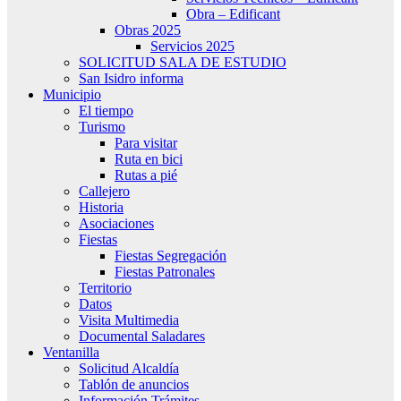
Obra – Edificant
Obras 2025
Servicios 2025
SOLICITUD SALA DE ESTUDIO
San Isidro informa
Municipio
El tiempo
Turismo
Para visitar
Ruta en bici
Rutas a pié
Callejero
Historia
Asociaciones
Fiestas
Fiestas Segregación
Fiestas Patronales
Territorio
Datos
Visita Multimedia
Documental Saladares
Ventanilla
Solicitud Alcaldía
Tablón de anuncios
Información Trámites