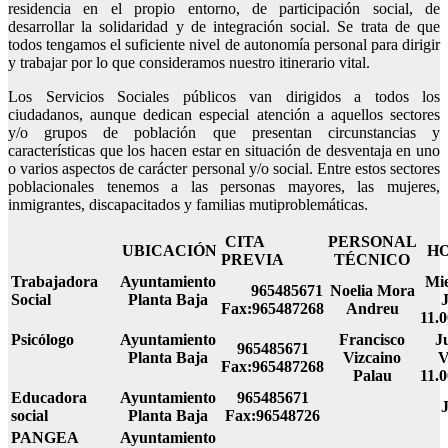
residencia en el propio entorno, de participación social, de
desarrollar la solidaridad y de integración social. Se trata de que
todos tengamos el suficiente nivel de autonomía personal para dirigir
y trabajar por lo que consideramos nuestro itinerario vital.
Los Servicios Sociales públicos van dirigidos a todos los
ciudadanos, aunque dedican especial atención a aquellos sectores
y/o grupos de población que presentan circunstancias y
características que los hacen estar en situación de desventaja en uno
o varios aspectos de carácter personal y/o social. Entre estos sectores
poblacionales tenemos a las personas mayores, las mujeres,
inmigrantes, discapacitados y familias mutiproblemáticas.
CITA
PERSONAL
UBICACIÓN
H
PREVIA
TÉCNICO
Trabajadora
Ayuntamiento
Mie
965485671
Noelia Mora
Social
Planta Baja
Fax:965487268
Andreu
11.0
Psicólogo
Ayuntamiento
Francisco
J
965485671
Planta Baja
Vizcaino
V
Fax:965487268
Palau
11.0
Educadora
Ayuntamiento
965485671
social
Planta Baja
Fax:96548726
PANGEA
Ayuntamiento