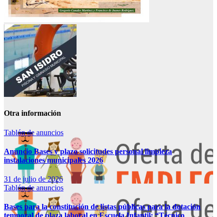
Otra información
Tablón de anuncios
Anuncio Bases y plazo solicitudes personal limpieza
instalaciones municipales 2026
31 de julio de 2026
Tablón de anuncios
Bases para la constitución de listas públicas para la dotación
temporal de plaza laboral en Escuela Infantil: “Técnico