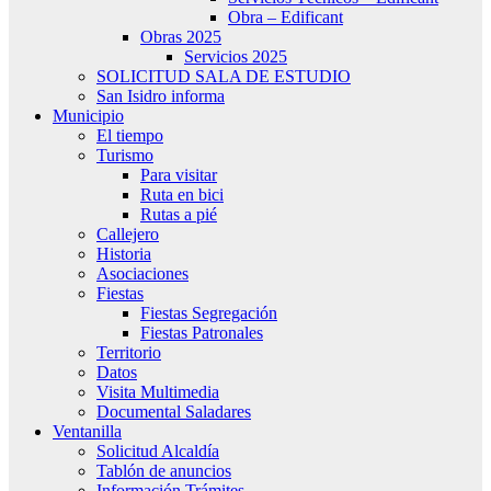
Obra – Edificant
Obras 2025
Servicios 2025
SOLICITUD SALA DE ESTUDIO
San Isidro informa
Municipio
El tiempo
Turismo
Para visitar
Ruta en bici
Rutas a pié
Callejero
Historia
Asociaciones
Fiestas
Fiestas Segregación
Fiestas Patronales
Territorio
Datos
Visita Multimedia
Documental Saladares
Ventanilla
Solicitud Alcaldía
Tablón de anuncios
Información Trámites