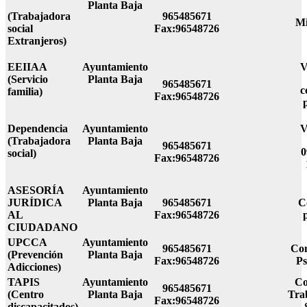
Planta Baja
(Trabajadora
965485671
Mi
social
Fax:96548726
Extranjeros)
EEIIAA
Ayuntamiento
V
(Servicio
Planta Baja
965485671
c
familia)
Fax:96548726
Dependencia
Ayuntamiento
V
(Trabajadora
Planta Baja
965485671
0
social)
Fax:96548726
ASESORÍA
Ayuntamiento
JURÍDICA
Planta Baja
965485671
C
AL
Fax:96548726
CIUDADANO
UPCCA
Ayuntamiento
965485671
Con
(Prevención
Planta Baja
Fax:96548726
Ps
Adicciones)
TAPIS
Ayuntamiento
Co
965485671
(Centro
Planta Baja
Tra
Fax:96548726
discapacitados)