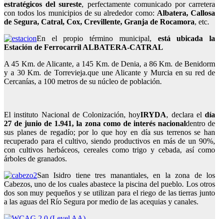
estratégicos del sureste
, perfectamente comunicado por carretera
con todos los municipios de su alrededor como:
Albatera, Callosa
de Segura, Catral, Cox, Crevillente, Granja de Rocamora
, etc.
En el propio término municipal,
está ubicada la
Estación de Ferrocarril ALBATERA-CATRAL
A 45 Km. de Alicante, a 145 Km. de Denia, a 86 Km. de Benidorm
y a 30 Km. de Torrevieja.que une Alicante y Murcia en su red de
Cercanías, a 100 metros de su núcleo de población.
El instituto Nacional de Colonización, hoy
IRYDA
, declara el
día
27 de junio de 1.941, la zona como de interés nacional
dentro de
sus planes de regadío; por lo que hoy en día sus terrenos se han
recuperado para el cultivo, siendo productivos en más de un 90%,
con cultivos herbáceos, cereales como trigo y cebada, así como
árboles de granados.
San Isidro tiene tres manantiales, en la zona de los
Cabezos, uno de los cuales abastece la piscina del pueblo. Los otros
dos son muy pequeños y se utilizan para el riego de las tierras junto
a las aguas del Río Segura por medio de las acequias y canales.