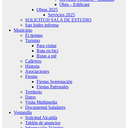
Obra – Edificant
Obras 2025
Servicios 2025
SOLICITUD SALA DE ESTUDIO
San Isidro informa
Municipio
El tiempo
Turismo
Para visitar
Ruta en bici
Rutas a pié
Callejero
Historia
Asociaciones
Fiestas
Fiestas Segregación
Fiestas Patronales
Territorio
Datos
Visita Multimedia
Documental Saladares
Ventanilla
Solicitud Alcaldía
Tablón de anuncios
Información Trámites