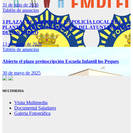
31 de julio de 2026
Tablón de anuncios
3 PLAZAS DE AGENTE DE LA POLICÍA LOCAL DE LA
PLANTILLA DE FUNCIONARIOS DEL AYUNTAMIENTO
DE SAN ISIDRO
13 de marzo de 2026
Tablón de anuncios
Abierto el plazo preinscripción Escuela Infantil los Peques
30 de mayo de 2025
MULTIMEDIA
Visita Multimedia
Documental Saladares
Galeria Fotográfica