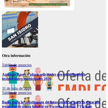
Otra información
Tablón de anuncios
Anuncio Bases y plazo solicitudes personal limpieza
instalaciones municipales 2026
31 de julio de 2026
Tablón de anuncios
Bases para la constitución de listas públicas para la dotación
temporal de plaza laboral en Escuela Infantil: “Técnico