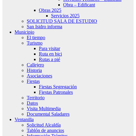
Obra – Edificant
Obras 2025
Servicios 2025
SOLICITUD SALA DE ESTUDIO
San Isidro informa
Municipio
El tiempo
Turismo
Para visitar
Ruta en bici
Rutas a pié
Callejero
Historia
Asociaciones
Fiestas
Fiestas Segregación
Fiestas Patronales
Territorio
Datos
Visita Multimedia
Documental Saladares
Ventanilla
Solicitud Alcaldía
Tablón de anuncios
Información Trámites