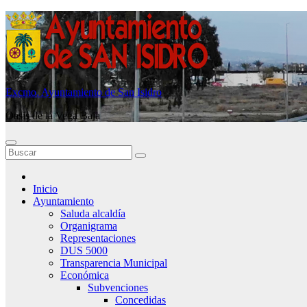
Saltar
al
contenido
Excmo. Ayuntamiento de San Isidro
Oasis de la Vega Baja
Inicio
Ayuntamiento
Saluda alcaldía
Organigrama
Representaciones
DUS 5000
Transparencia Municipal
Económica
Subvenciones
Concedidas