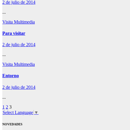
2 de julio de 2014
...
Visita Multimedia
Para visitar
2 de julio de 2014
...
Visita Multimedia
Entorno
2 de julio de 2014
...
Paginación
1
2
3
Select Language
▼
de
entradas
NOVEDADES