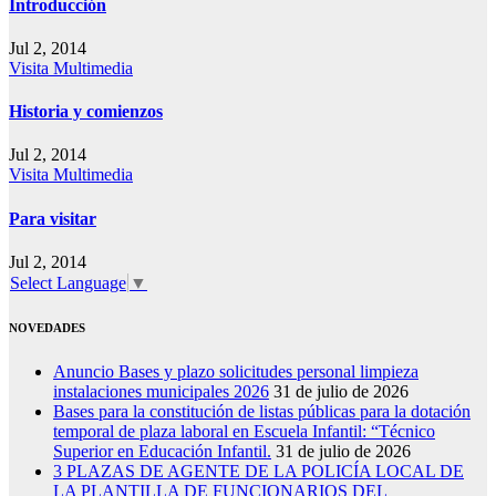
Introducción
Jul 2, 2014
Visita Multimedia
Historia y comienzos
Jul 2, 2014
Visita Multimedia
Para visitar
Jul 2, 2014
Select Language
▼
NOVEDADES
Anuncio Bases y plazo solicitudes personal limpieza
instalaciones municipales 2026
31 de julio de 2026
Bases para la constitución de listas públicas para la dotación
temporal de plaza laboral en Escuela Infantil: “Técnico
Superior en Educación Infantil.
31 de julio de 2026
3 PLAZAS DE AGENTE DE LA POLICÍA LOCAL DE
LA PLANTILLA DE FUNCIONARIOS DEL