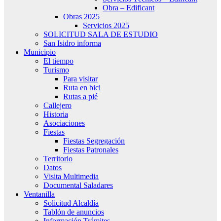
Obra – Edificant
Obras 2025
Servicios 2025
SOLICITUD SALA DE ESTUDIO
San Isidro informa
Municipio
El tiempo
Turismo
Para visitar
Ruta en bici
Rutas a pié
Callejero
Historia
Asociaciones
Fiestas
Fiestas Segregación
Fiestas Patronales
Territorio
Datos
Visita Multimedia
Documental Saladares
Ventanilla
Solicitud Alcaldía
Tablón de anuncios
Información Trámites