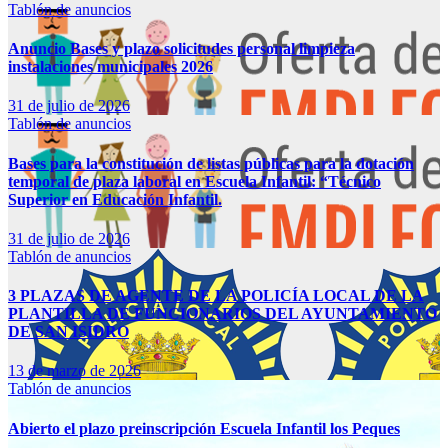
Tablón de anuncios
Anuncio Bases y plazo solicitudes personal limpieza
instalaciones municipales 2026
31 de julio de 2026
Tablón de anuncios
Bases para la constitución de listas públicas para la dotación
temporal de plaza laboral en Escuela Infantil: “Técnico
Superior en Educación Infantil.
31 de julio de 2026
Tablón de anuncios
3 PLAZAS DE AGENTE DE LA POLICÍA LOCAL DE LA
PLANTILLA DE FUNCIONARIOS DEL AYUNTAMIENTO
DE SAN ISIDRO
13 de marzo de 2026
Tablón de anuncios
Abierto el plazo preinscripción Escuela Infantil los Peques