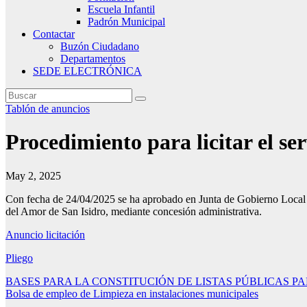
Escuela Infantil
Padrón Municipal
Contactar
Buzón Ciudadano
Departamentos
SEDE ELECTRÓNICA
Tablón de anuncios
Procedimiento para licitar el se
May 2, 2025
Con fecha de 24/04/2025 se ha aprobado en Junta de Gobierno Local el
del Amor de San Isidro, mediante concesión administrativa.
Anuncio licitación
Pliego
Navegación
BASES PARA LA CONSTITUCIÓN DE LISTAS PÚBLICAS PARA L
Bolsa de empleo de Limpieza en instalaciones municipales
de