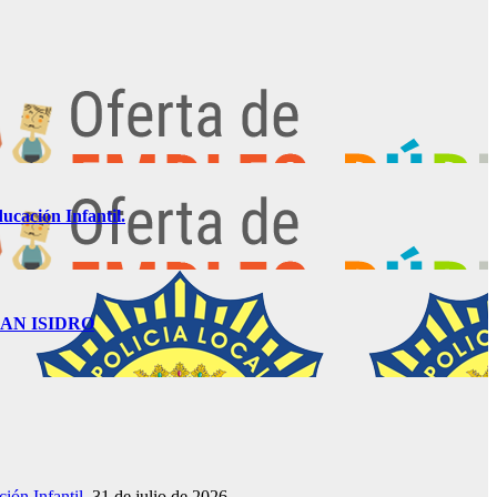
ucación Infantil.
AN ISIDRO
ión Infantil.
31 de julio de 2026