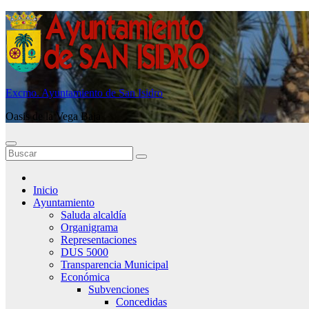
Saltar
al
contenido
Excmo. Ayuntamiento de San Isidro
Oasis de la Vega Baja
Inicio
Ayuntamiento
Saluda alcaldía
Organigrama
Representaciones
DUS 5000
Transparencia Municipal
Económica
Subvenciones
Concedidas