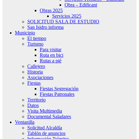
Obra – Edificant
Obras 2025
Servicios 2025
SOLICITUD SALA DE ESTUDIO
San Isidro informa
Municipio
El tiempo
Turismo
Para visitar
Ruta en bici
Rutas a pié
Callejero
Historia
Asociaciones
Fiestas
Fiestas Segregación
Fiestas Patronales
Territorio
Datos
Visita Multimedia
Documental Saladares
Ventanilla
Solicitud Alcaldía
Tablón de anuncios
Información Trámites