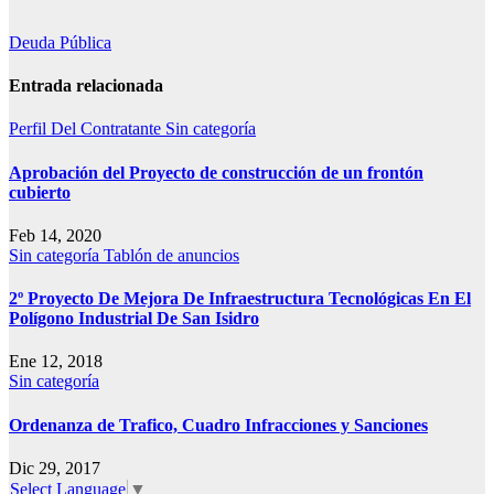
Navegación
Deuda Pública
de
Entrada relacionada
entradas
Perfil Del Contratante
Sin categoría
Aprobación del Proyecto de construcción de un frontón
cubierto
Feb 14, 2020
Sin categoría
Tablón de anuncios
2º Proyecto De Mejora De Infraestructura Tecnológicas En El
Polígono Industrial De San Isidro
Ene 12, 2018
Sin categoría
Ordenanza de Trafico, Cuadro Infracciones y Sanciones
Dic 29, 2017
Select Language
▼