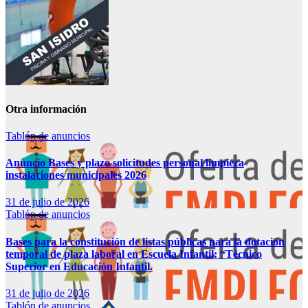
Otra información
Tablón de anuncios
Anuncio Bases y plazo solicitudes personal limpieza
instalaciones municipales 2026
31 de julio de 2026
Tablón de anuncios
Bases para la constitución de listas públicas para la dotación
temporal de plaza laboral en Escuela Infantil: “Técnico
Superior en Educación Infantil.
31 de julio de 2026
Tablón de anuncios