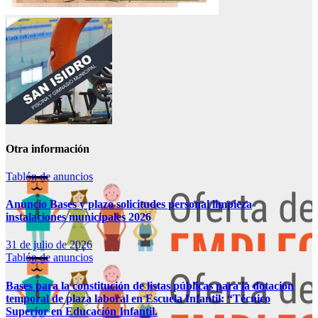
Otra información
Tablón de anuncios
Anuncio Bases y plazo solicitudes personal limpieza
instalaciones municipales 2026
31 de julio de 2026
Tablón de anuncios
Bases para la constitución de listas públicas para la dotación
temporal de plaza laboral en Escuela Infantil: “Técnico
Superior en Educación Infantil.