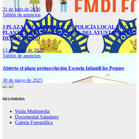
31 de julio de 2026
Tablón de anuncios
3 PLAZAS DE AGENTE DE LA POLICÍA LOCAL DE LA
PLANTILLA DE FUNCIONARIOS DEL AYUNTAMIENTO
DE SAN ISIDRO
13 de marzo de 2026
Tablón de anuncios
Abierto el plazo preinscripción Escuela Infantil los Peques
30 de mayo de 2025
MULTIMEDIA
Visita Multimedia
Documental Saladares
Galeria Fotográfica