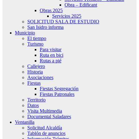
Obra – Edificant
Obras 2025
Servicios 2025
SOLICITUD SALA DE ESTUDIO
San Isidro informa
Municipio
El tiempo
Turismo
Para visitar
Ruta en bici
Rutas a pié
Callejero
Historia
Asociaciones
Fiestas
Fiestas Segregación
Fiestas Patronales
Territorio
Datos
Visita Multimedia
Documental Saladares
Ventanilla
Solicitud Alcaldía
Tablón de anuncios
Información Trámites