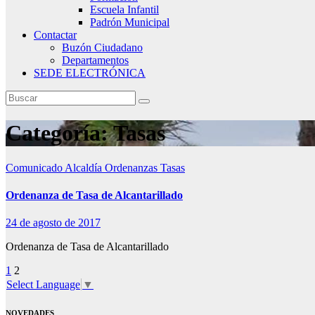
Escuela Infantil
Padrón Municipal
Contactar
Buzón Ciudadano
Departamentos
SEDE ELECTRÓNICA
Categoría:
Tasas
Comunicado Alcaldía
Ordenanzas
Tasas
Ordenanza de Tasa de Alcantarillado
24 de agosto de 2017
Ordenanza de Tasa de Alcantarillado
Paginación
1
2
Select Language
▼
de
entradas
NOVEDADES