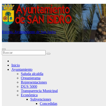
Saltar
al
contenido
Excmo. Ayuntamiento de San Isidro
Oasis de la Vega Baja
Inicio
Ayuntamiento
Saluda alcaldía
Organigrama
Representaciones
DUS 5000
Transparencia Municipal
Económica
Subvenciones
Concedidas