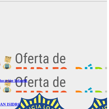
ucación Infantil.
AN ISIDRO