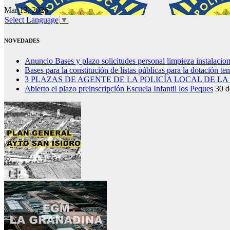
Mar 13, 2026
Select Language
▼
NOVEDADES
Anuncio Bases y plazo solicitudes personal limpieza instalacio
Bases para la constitución de listas públicas para la dotación t
3 PLAZAS DE AGENTE DE LA POLICÍA LOCAL DE L
Abierto el plazo preinscripción Escuela Infantil los Peques
30 d