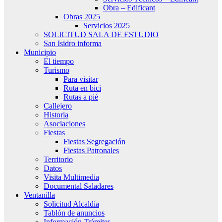
Obra – Edificant
Obras 2025
Servicios 2025
SOLICITUD SALA DE ESTUDIO
San Isidro informa
Municipio
El tiempo
Turismo
Para visitar
Ruta en bici
Rutas a pié
Callejero
Historia
Asociaciones
Fiestas
Fiestas Segregación
Fiestas Patronales
Territorio
Datos
Visita Multimedia
Documental Saladares
Ventanilla
Solicitud Alcaldía
Tablón de anuncios
Información Trámites