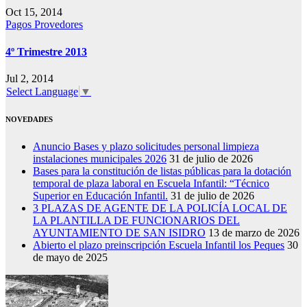
Oct 15, 2014
Pagos Provedores
4º Trimestre 2013
Jul 2, 2014
Select Language
▼
NOVEDADES
Anuncio Bases y plazo solicitudes personal limpieza
instalaciones municipales 2026
31 de julio de 2026
Bases para la constitución de listas públicas para la dotación
temporal de plaza laboral en Escuela Infantil: “Técnico
Superior en Educación Infantil.
31 de julio de 2026
3 PLAZAS DE AGENTE DE LA POLICÍA LOCAL DE
LA PLANTILLA DE FUNCIONARIOS DEL
AYUNTAMIENTO DE SAN ISIDRO
13 de marzo de 2026
Abierto el plazo preinscripción Escuela Infantil los Peques
30
de mayo de 2025