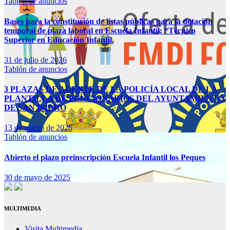
Tablón de anuncios
Bases para la constitución de listas públicas para la dotación
temporal de plaza laboral en Escuela Infantil: “Técnico
Superior en Educación Infantil.
31 de julio de 2026
Tablón de anuncios
3 PLAZAS DE AGENTE DE LA POLICÍA LOCAL DE LA
PLANTILLA DE FUNCIONARIOS DEL AYUNTAMIENTO
DE SAN ISIDRO
13 de marzo de 2026
Tablón de anuncios
Abierto el plazo preinscripción Escuela Infantil los Peques
30 de mayo de 2025
MULTIMEDIA
Visita Multimedia