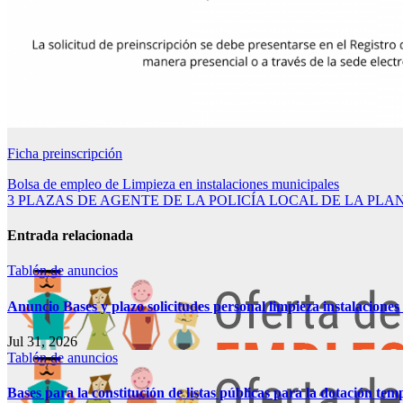
Ficha preinscripción
Navegación
Bolsa de empleo de Limpieza en instalaciones municipales
3 PLAZAS DE AGENTE DE LA POLICÍA LOCAL DE LA PL
de
entradas
Entrada relacionada
Tablón de anuncios
Anuncio Bases y plazo solicitudes personal limpieza instalacione
Jul 31, 2026
Tablón de anuncios
Bases para la constitución de listas públicas para la dotación te