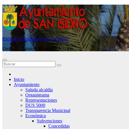
Saltar
al
contenido
Excmo. Ayuntamiento de San Isidro
Oasis de la Vega Baja
Inicio
Ayuntamiento
Saluda alcaldía
Organigrama
Representaciones
DUS 5000
Transparencia Municipal
Económica
Subvenciones
Concedidas